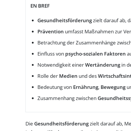
EN BREF
Gesundheitsförderung
zielt darauf ab, 
Prävention
umfasst Maßnahmen zur Ve
Betrachtung der Zusammenhänge zwisc
Einfluss von
psycho-sozialen Faktoren
au
Notwendigkeit einer
Wertänderung
in d
Rolle der
Medien
und des
Wirtschaftsin
Bedeutung von
Ernährung
,
Bewegung
u
Zusammenhang zwischen
Gesundheits
Die
Gesundheitsförderung
zielt darauf ab, M