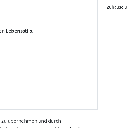
Zuhause &
ven
Lebensstils
.
t
zu übernehmen und durch