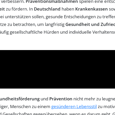
u verbessern.
Präventionsmaßnahmen
spielen eine ents
eit
zu fördern. In
Deutschland
haben
Krankenkassen
sow
unterstützen sollen, gesunde Entscheidungen zu treffen. D
tze zu betrachten, um langfristig
Gesundheit und Zufrie
äufig gesellschaftliche Hürden und individuelle Verhalte
undheitsförderung
und
Prävention
nicht mehr zu leugne
tiger, Menschen zu einem
gesünderen Lebensstil
zu motivi
d Gesellschaften gegenübersehen, wenn es darum geht, 