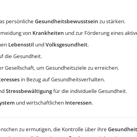
das persönliche
Gesundheitsbewusstsein
zu stärken.
rmeidung von
Krankheiten
und zur Förderung eines akti
hen
Lebensstil
und
Volksgesundheit
.
f die Gesundheit.
er Gesellschaft, um Gesundheitsziele zu erreichen.
teresses
in Bezug auf Gesundheitsverhalten.
nd
Stressbewältigung
für die individuelle Gesundheit.
system
und wirtschaftlichen
Interessen
.
enschen zu ermutigen, die Kontrolle über ihre
Gesundhei