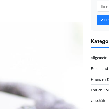
Abon
Katego
Allgemein
Essen und 
Finanzen &
Frauen / 
Geschäft