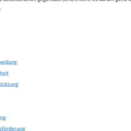
.
rmeidung
heit
stützung
ung
tsförderung