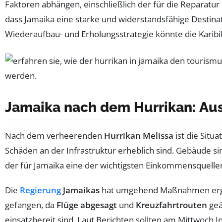
Faktoren abhängen, einschließlich der für die Reparatur d
dass Jamaika eine starke und widerstandsfähige Destinati
Wiederaufbau- und Erholungsstrategie könnte die Karibiki
Jamaika nach dem Hurrikan: Aus
Nach dem verheerenden
Hurrikan Melissa
ist die Situ
Schäden an der Infrastruktur erheblich sind. Gebäude si
der für Jamaika eine der wichtigsten Einkommensquellen
Die
Regierung
Jamaikas
hat umgehend Maßnahmen ergr
gefangen, da
Flüge abgesagt
und
Kreuzfahrtrouten
geä
einsatzbereit sind. Laut Berichten sollten am Mittwoch 