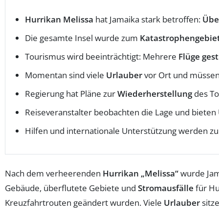
Hurrikan Melissa
hat Jamaika stark betroffen:
Übe
Die gesamte Insel wurde zum
Katastrophengebie
Tourismus wird beeinträchtigt: Mehrere
Flüge ges
Momentan sind viele
Urlauber
vor Ort und müsse
Regierung hat Pläne zur
Wiederherstellung
des To
Reiseveranstalter beobachten die Lage und bieten
Hilfen und internationale Unterstützung werden z
Nach dem verheerenden
Hurrikan „Melissa“
wurde Ja
Gebäude, überflutete Gebiete und
Stromausfälle
für Hu
Kreuzfahrtrouten geändert wurden. Viele
Urlauber
sitze