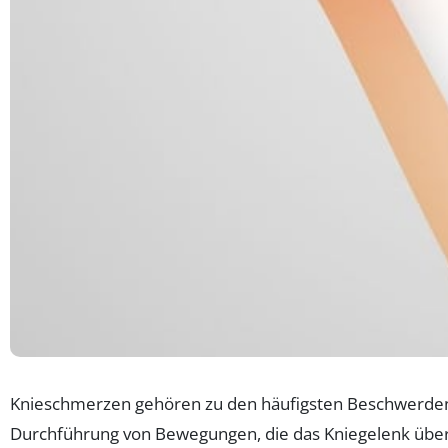
Knieschmerzen gehören zu den häufigsten Beschwerden
Durchführung von Bewegungen, die das Kniegelenk überb