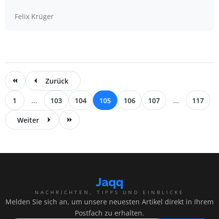
Felix Krüger
Zurück
1
...
103
104
105
106
107
...
117
Weiter
Jaqq
NACHRICHTEN, TIPPS UND EINBLICKE
Melden Sie sich an, um unsere neuesten Artikel direkt in Ihrem
Postfach zu erhalten.