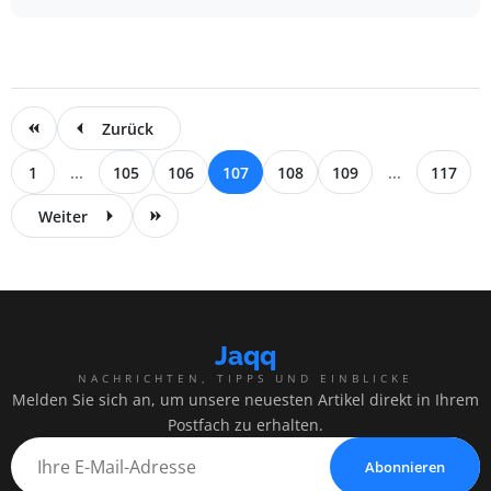
Zurück
1
...
105
106
107
108
109
...
117
Weiter
Jaqq
NACHRICHTEN, TIPPS UND EINBLICKE
Melden Sie sich an, um unsere neuesten Artikel direkt in Ihrem
Postfach zu erhalten.
Abonnieren