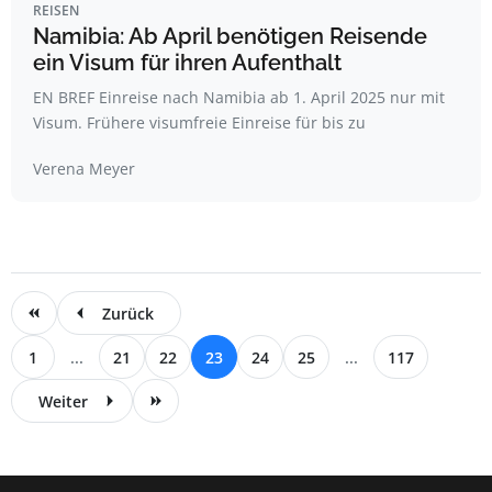
REISEN
Namibia: Ab April benötigen Reisende
ein Visum für ihren Aufenthalt
EN BREF Einreise nach Namibia ab 1. April 2025 nur mit
Visum. Frühere visumfreie Einreise für bis zu
Verena Meyer
Zurück
1
...
21
22
23
24
25
...
117
Weiter