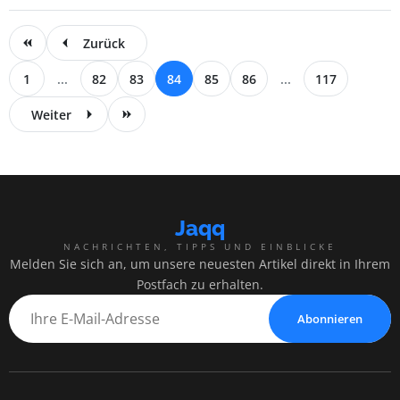
Zurück
1
...
82
83
84
85
86
...
117
Weiter
Jaqq
NACHRICHTEN, TIPPS UND EINBLICKE
Melden Sie sich an, um unsere neuesten Artikel direkt in Ihrem
Postfach zu erhalten.
Abonnieren