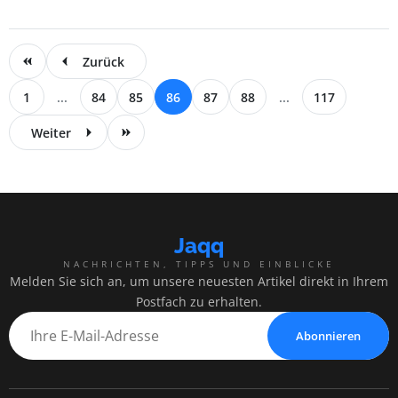
Zurück
1
...
84
85
86
87
88
...
117
Weiter
Jaqq
NACHRICHTEN, TIPPS UND EINBLICKE
Melden Sie sich an, um unsere neuesten Artikel direkt in Ihrem
Postfach zu erhalten.
Abonnieren