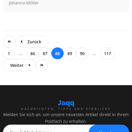
Johanna Möller
Zurück
1
...
86
87
88
89
90
...
117
Weiter
Jaqq
NACHRICHTEN, TIPPS UND EINBLICKE
Melden Sie sich an, um unsere neuesten Artikel direkt in Ihrem
Postfach zu erhalten.