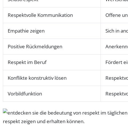
Respektvolle Kommunikation
Offene un
Empathie zeigen
Sich in a
Positive Rückmeldungen
Anerkennu
Respekt im Beruf
Fördert e
Konflikte konstruktiv lösen
Respektvo
Vorbildfunktion
Respektvol