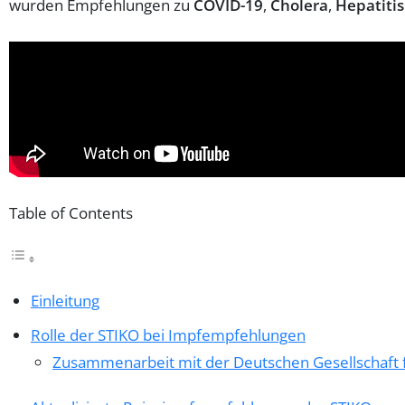
wurden Empfehlungen zu
COVID-19
,
Cholera
,
Hepatitis
Table of Contents
Einleitung
Rolle der STIKO bei Impfempfehlungen
Zusammenarbeit mit der Deutschen Gesellschaft 