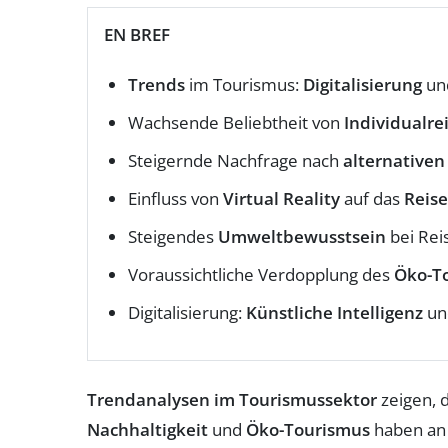
EN BREF
Trends
im Tourismus:
Digitalisierung
un
Wachsende Beliebtheit von
Individualre
Steigernde Nachfrage nach
alternative
Einfluss von
Virtual Reality
auf das
Reise
Steigendes
Umweltbewusstsein
bei Rei
Voraussichtliche Verdopplung des
Öko-T
Digitalisierung:
Künstliche Intelligenz
u
Trendanalysen im Tourismussektor
zeigen, 
Nachhaltigkeit
und
Öko-Tourismus
haben an