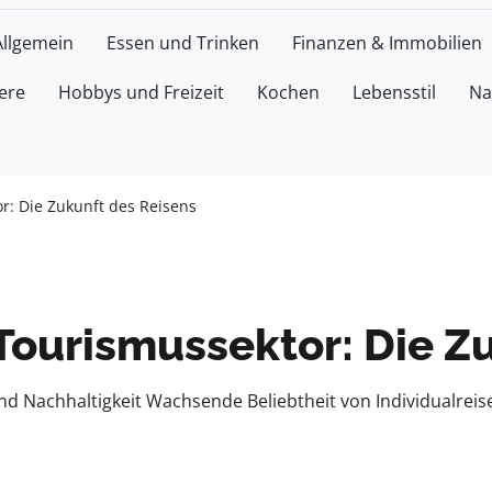
Allgemein
Essen und Trinken
Finanzen & Immobilien
ere
Hobbys und Freizeit
Kochen
Lebensstil
Na
r: Die Zukunft des Reisens
Tourismussektor: Die Z
und Nachhaltigkeit Wachsende Beliebtheit von Individualre