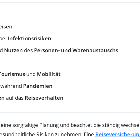
eisen
bei
Infektionsrisiken
nd
Nutzen
des
Personen- und Warenaustauschs
Tourismus
und
Mobilität
während
Pandemien
en
auf das
Reiseverhalten
 eine sorgfältige Planung und beachtet die ständig wechs
esundheitliche Risiken zunehmen. Eine
Reiseversicherun