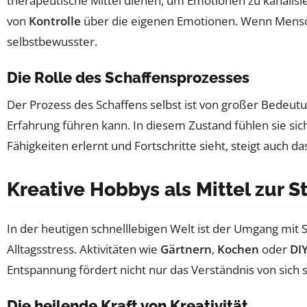
therapeutische Mittel dienen, um Emotionen zu kanalisi
von
Kontrolle
über die eigenen Emotionen. Wenn Mensche
selbstbewusster.
Die Rolle des Schaffensprozesses
Der Prozess des Schaffens selbst ist von großer Bedeut
Erfahrung führen kann. In diesem Zustand fühlen sie si
Fähigkeiten erlernt und Fortschritte sieht, steigt auch 
Kreative Hobbys als Mittel zur 
In der heutigen schnelllebigen Welt ist der Umgang mit
Alltagsstress. Aktivitäten wie
Gärtnern
,
Kochen
oder
DI
Entspannung fördert nicht nur das Verständnis von sich 
Die heilende Kraft von Kreativität