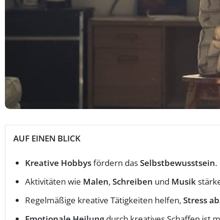
AUF EINEN BLICK
Kreative Hobbys
fördern das
Selbstbewusstsein
.
Aktivitäten wie
Malen
,
Schreiben
und
Musik
stärk
Regelmäßige kreative Tätigkeiten helfen,
Stress a
Emotionale Heilung
durch kreatives Schaffen ist m