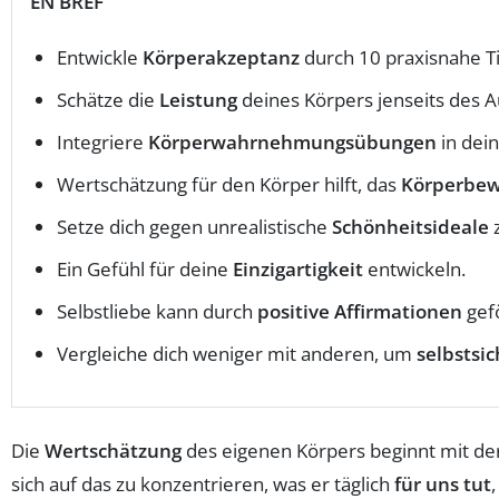
EN BREF
Entwickle
Körperakzeptanz
durch 10 praxisnahe T
Schätze die
Leistung
deines Körpers jenseits des 
Integriere
Körperwahrnehmungsübungen
in dein
Wertschätzung für den Körper hilft, das
Körperbew
Setze dich gegen unrealistische
Schönheitsideale
z
Ein Gefühl für deine
Einzigartigkeit
entwickeln.
Selbstliebe kann durch
positive Affirmationen
gef
Vergleiche dich weniger mit anderen, um
selbstsic
Die
Wertschätzung
des eigenen Körpers beginnt mit de
sich auf das zu konzentrieren, was er täglich
für uns tut