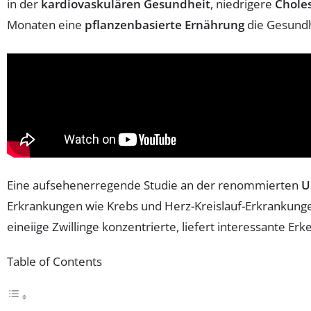
in der
kardiovaskulären Gesundheit
, niedrigere
Chole
Monaten eine
pflanzenbasierte Ernährung
die Gesundh
Eine aufsehenerregende Studie an der renommierten
U
Erkrankungen wie Krebs und Herz-Kreislauf-Erkrankungen 
eineiige Zwillinge konzentrierte, liefert interessante Er
Table of Contents