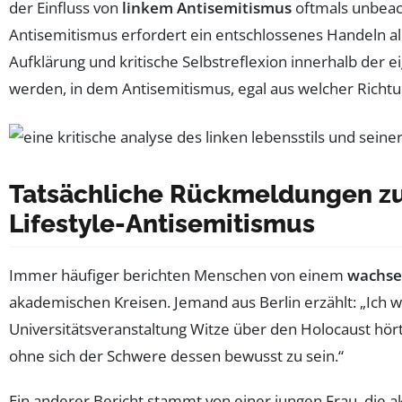
der Einfluss von
linkem Antisemitismus
oftmals unbeac
Antisemitismus erfordert ein entschlossenes Handeln all
Aufklärung und kritische Selbstreflexion innerhalb der
werden, in dem Antisemitismus, egal aus welcher Richtu
Tatsächliche Rückmeldungen z
Lifestyle-Antisemitismus
Immer häufiger berichten Menschen von einem
wachse
akademischen Kreisen. Jemand aus Berlin erzählt: „Ich war
Universitätsveranstaltung Witze über den Holocaust hörte
ohne sich der Schwere dessen bewusst zu sein.“
Ein anderer Bericht stammt von einer jungen Frau, die aktiv