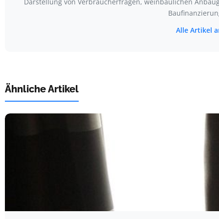
Darstellung von Verbraucherfragen, weinbaulichen Anbaug
Baufinanzierun
Alle Artikel
Ähnliche Artikel