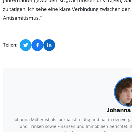
Jahren lauter geworden ist. „Wir müssen uns fragen, wa
zu tätigen. Ich sehe eine klare Verbindung zwischen de
Antisemitismus.“
Teilen:
Johanna 
Johanna Möller ist als Journalistin tätig und hat in den v
und Trinken sowie Finanzen und Immobilien berichtet. 