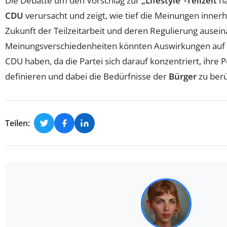
Die Debatte um den Vorschlag zur
„Lifestyle“-Teilzeit
ha
CDU
verursacht und zeigt, wie tief die Meinungen innerh
Zukunft der Teilzeitarbeit und deren Regulierung ausei
Meinungsverschiedenheiten könnten Auswirkungen auf
CDU haben, da die Partei sich darauf konzentriert, ihre P
definieren und dabei die Bedürfnisse der
Bürger
zu berü
Teilen: