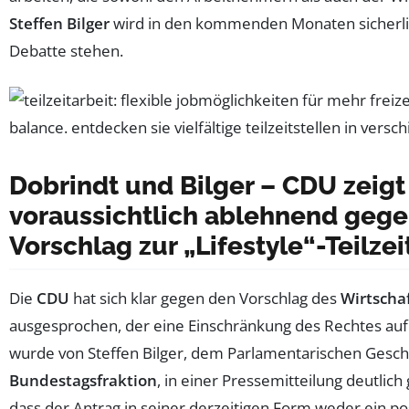
Steffen Bilger
wird in den kommenden Monaten sicherli
Debatte stehen.
Dobrindt und Bilger – CDU zeigt
voraussichtlich ablehnend geg
Vorschlag zur „Lifestyle“-Teilzei
Die
CDU
hat sich klar gegen den Vorschlag des
Wirtschaf
ausgesprochen, der eine Einschränkung des Rechtes auf T
wurde von Steffen Bilger, dem Parlamentarischen Gesch
Bundestagsfraktion
, in einer Pressemitteilung deutlich
dass der Antrag in seiner derzeitigen Form weder ein po