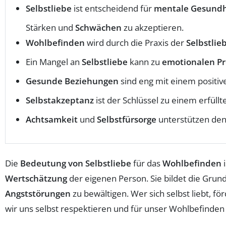
Selbstliebe
ist entscheidend für
mentale Gesundh
Stärken und
Schwächen
zu akzeptieren.
Wohlbefinden
wird durch die Praxis der
Selbstlie
Ein Mangel an
Selbstliebe
kann zu
emotionalen P
Gesunde Beziehungen
sind eng mit einem positi
Selbstakzeptanz
ist der Schlüssel zu einem erfüll
Achtsamkeit
und
Selbstfürsorge
unterstützen de
Die
Bedeutung von Selbstliebe
für das
Wohlbefinden
i
Wertschätzung
der eigenen Person. Sie bildet die Grun
Angststörungen
zu bewältigen. Wer sich selbst liebt, fö
wir uns selbst respektieren und für unser Wohlbefinden 