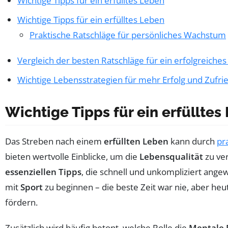
Wichtige Tipps für ein erfülltes Leben
Wichtige Tipps für ein erfülltes Leben
Praktische Ratschläge für persönliches Wachstum
Vergleich der besten Ratschläge für ein erfolgreiche
Wichtige Lebensstrategien für mehr Erfolg und Zufri
Wichtige Tipps für ein erfülltes
Das Streben nach einem
erfüllten Leben
kann durch
pr
bieten wertvolle Einblicke, um die
Lebensqualität
zu ve
essenziellen Tipps
, die schnell und unkompliziert ange
mit
Sport
zu beginnen – die beste Zeit war nie, aber he
fördern.
Zusätzlich wird häufig betont, welche Rolle die
Mentale 