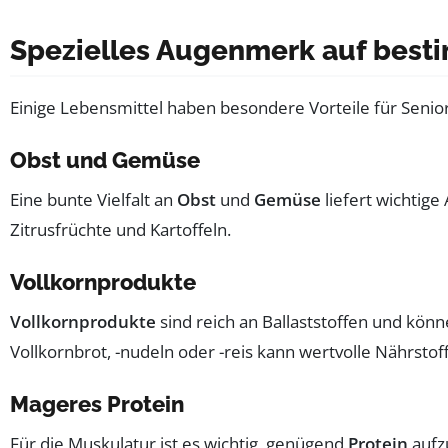
Spezielles Augenmerk auf best
Einige Lebensmittel haben besondere Vorteile für Senior
Obst und Gemüse
Eine bunte Vielfalt an
Obst
und
Gemüse
liefert wichtig
Zitrusfrüchte und Kartoffeln.
Vollkornprodukte
Vollkornprodukte
sind reich an Ballaststoffen und kön
Vollkornbrot, -nudeln oder -reis kann wertvolle Nährstoff
Mageres Protein
Für die Muskulatur ist es wichtig, genügend
Protein
aufz