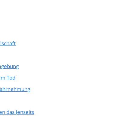
lschaft
mgebung
dem Tod
 Wahrnehmung
n das Jenseits