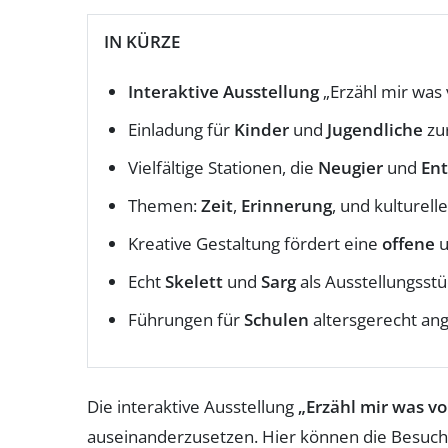
IN KÜRZE
Interaktive Ausstellung
„Erzähl mir was
Einladung für
Kinder
und
Jugendliche
zu
Vielfältige Stationen, die
Neugier
und
Ent
Themen:
Zeit
,
Erinnerung
, und kulturell
Kreative Gestaltung fördert eine
offene
u
Echt
Skelett
und
Sarg
als Ausstellungsst
Führungen für
Schulen
altersgerecht an
Die interaktive Ausstellung
„Erzähl mir was v
auseinanderzusetzen. Hier können die Besuc