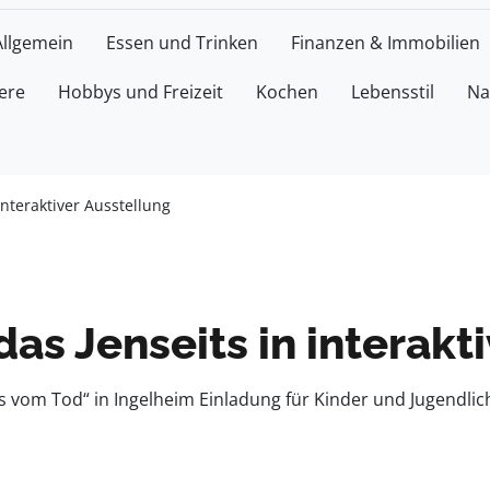
Allgemein
Essen und Trinken
Finanzen & Immobilien
ere
Hobbys und Freizeit
Kochen
Lebensstil
Na
interaktiver Ausstellung
as Jenseits in interakt
as vom Tod“ in Ingelheim Einladung für Kinder und Jugendl