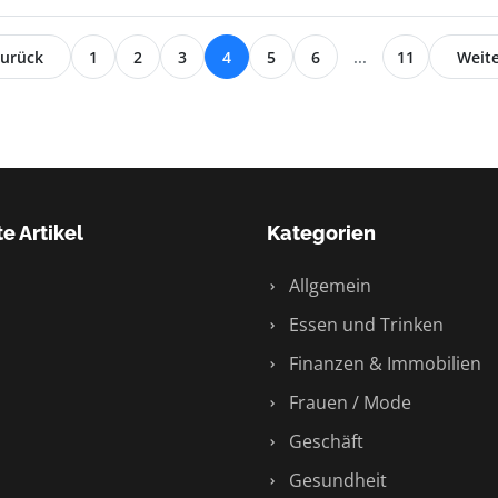
urück
1
2
3
4
5
6
...
11
Weit
e Artikel
Kategorien
Allgemein
Essen und Trinken
Finanzen & Immobilien
Frauen / Mode
Geschäft
Gesundheit