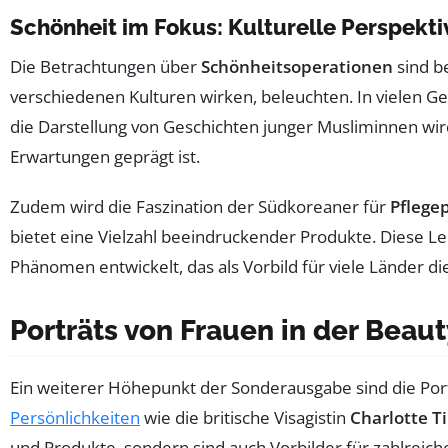
Schönheit im Fokus: Kulturelle Perspekt
Die Betrachtungen über
Schönheitsoperationen
sind be
verschiedenen Kulturen wirken, beleuchten. In vielen G
die Darstellung von Geschichten junger Musliminnen wir
Erwartungen geprägt ist.
Zudem wird die Faszination der Südkoreaner für
Pflege
bietet eine Vielzahl beeindruckender Produkte. Diese Lei
Phänomen entwickelt, das als Vorbild für viele Länder di
Porträts von Frauen in der Beau
Ein weiterer Höhepunkt der Sonderausgabe sind die Por
Persönlichkeiten
wie die britische Visagistin
Charlotte T
und Produkte, sondern sind auch Vorbilder für zahlreich