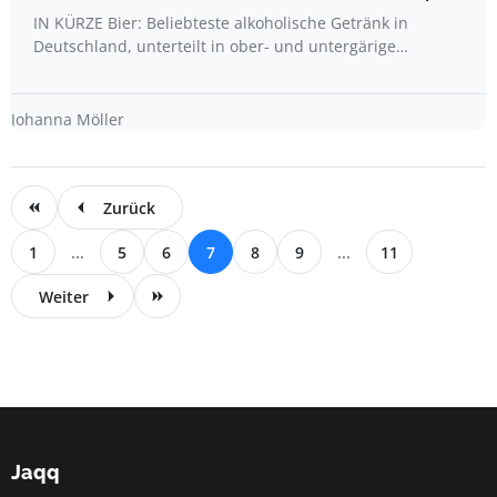
IN KÜRZE Bier: Beliebteste alkoholische Getränk in
Deutschland, unterteilt in ober- und untergärige…
Johanna Möller
Zurück
1
...
5
6
7
8
9
...
11
Weiter
Jaqq