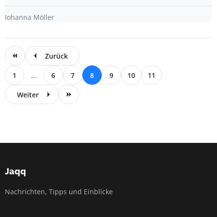
Johanna Möller
Zurück
1
...
6
7
8
9
10
11
Weiter
Jaqq
Nachrichten, Tipps und Einblicke